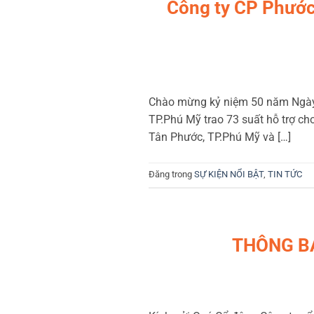
Công ty CP Phước
Chào mừng kỷ niệm 50 năm Ngày
TP.Phú Mỹ trao 73 suất hỗ trợ ch
Tân Phước, TP.Phú Mỹ và […]
Đăng trong
SỰ KIỆN NỔI BẬT
,
TIN TỨC
THÔNG BÁ