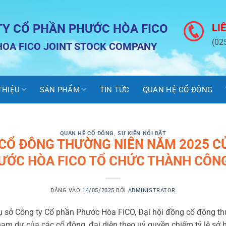
TY CỔ PHẦN PHƯỚC HÒA FICO
LI
(02
OA FICO JOINT STOCK COMPANY
 THIỆU
SẢN PHẨM
TIN TỨC
QUAN HỆ CỔ ĐÔNG
QUAN HỆ CỔ ĐÔNG
,
SỰ KIỆN NỔI BẬT
 CỔ ĐÔNG THƯỜNG NIÊN NĂM 2025 C
ƯỚC HÒA FICO TỔ CHỨC THÀNH CÔNG
ĐĂNG VÀO
14/05/2025
BỞI
ADMINISTRATOR
rụ sở Công ty Cổ phần Phước Hòa FiCO, Đại hội đồng cổ đông 
am dự của các cổ đông, đại diện theo uỷ quyền chiếm tỷ lệ sở h