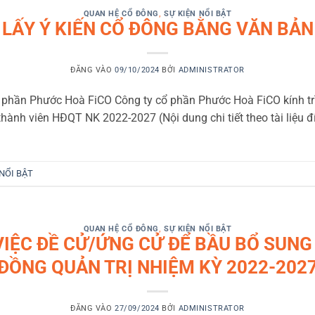
QUAN HỆ CỔ ĐÔNG
,
SỰ KIỆN NỔI BẬT
LẤY Ý KIẾN CỔ ĐÔNG BẰNG VĂN BẢN
ĐĂNG VÀO
09/10/2024
BỞI
ADMINISTRATOR
 phần Phước Hoà FiCO Công ty cổ phần Phước Hoà FiCO kính trì
hành viên HĐQT NK 2022-2027 (Nội dung chi tiết theo tài liệu 
 NỔI BẬT
QUAN HỆ CỔ ĐÔNG
,
SỰ KIỆN NỔI BẬT
IỆC ĐỀ CỬ/ỨNG CỬ ĐỂ BẦU BỔ SUNG
ĐỒNG QUẢN TRỊ NHIỆM KỲ 2022-202
ĐĂNG VÀO
27/09/2024
BỞI
ADMINISTRATOR