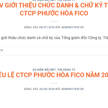
SỰ KIỆN NỔI BẬT
,
TIN CÔNG TY
V GIỚI THIỆU CHỨC DANH & CHỮ KÝ 
CTCP PHƯỚC HÒA FICO
ĐĂNG VÀO
08/07/2024
BỞI
ADMINISTRATOR
giới thiệu chức danh và chữ ký của Tổng giám đốc Công ty. Trâ
TY
SỰ KIỆN NỔI BẬT
,
TIN CÔNG TY
ỀU LỆ CTCP PHƯỚC HÒA FICO NĂM 2
ĐĂNG VÀO
20/06/2024
BỞI
ADMINISTRATOR