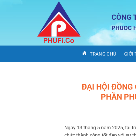
Bỏ
qua
CÔNG 
nội
dung
PHUOC H
TRANG CHỦ
GIỚI
ĐẠI HỘI ĐỒNG
PHẦN PH
Ngày 13 tháng 5 năm 2025, tại t
chức thành công tốt đẹp với sự th