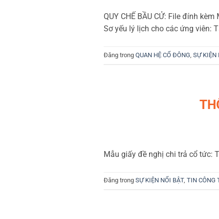
QUY CHẾ BẦU CỬ: File đính kèm 
Sơ yếu lý lịch cho các ứng viên: 
Đăng trong
QUAN HỆ CỔ ĐÔNG
,
SỰ KIỆN
TH
Mẫu giấy đề nghị chi trả cổ tức: 
Đăng trong
SỰ KIỆN NỔI BẬT
,
TIN CÔNG 