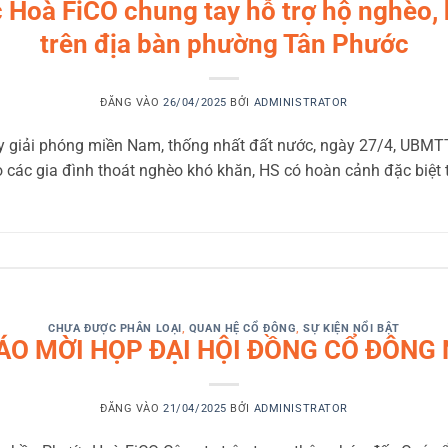
 Hoà FiCO chung tay hỗ trợ hộ nghèo, 
trên địa bàn phường Tân Phước
ĐĂNG VÀO
26/04/2025
BỞI
ADMINISTRATOR
 giải phóng miền Nam, thống nhất đất nước, ngày 27/4, UBM
o các gia đình thoát nghèo khó khăn, HS có hoàn cảnh đặc biệt 
CHƯA ĐƯỢC PHÂN LOẠI
,
QUAN HỆ CỔ ĐÔNG
,
SỰ KIỆN NỔI BẬT
O MỜI HỌP ĐẠI HỘI ĐỒNG CỔ ĐÔNG
ĐĂNG VÀO
21/04/2025
BỞI
ADMINISTRATOR