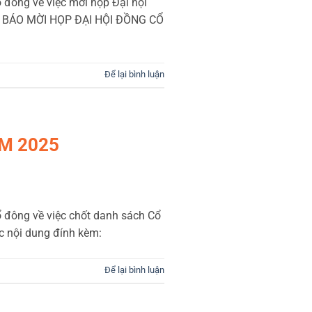
 đông về việc mời họp Đại hội
NG BÁO MỜI HỌP ĐẠI HỘI ĐỒNG CỔ
Để lại bình luận
M 2025
 đông về việc chốt danh sách Cổ
ác nội dung đính kèm:
Để lại bình luận