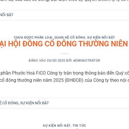
 NỔI BẬT
CHƯA ĐƯỢC PHÂN LOẠI
,
QUAN HỆ CỔ ĐÔNG
,
SỰ KIỆN NỔI BẬT
ĐẠI HỘI ĐỒNG CỔ ĐÔNG THƯỜNG NIÊN
ĐĂNG VÀO
05/05/2025
BỞI
ADMINISTRATOR
 phần Phước Hoà FiCO Công ty trân trọng thông báo đến Quý c
ng cổ đông thường niên năm 2025 (ĐHĐCĐ) của Công ty theo nội
Ệ CỔ ĐÔNG
,
SỰ KIỆN NỔI BẬT
SỰ KIỆN NỔI BẬT
,
TIN TỨC