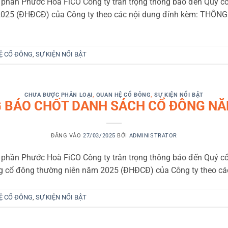
 phần Phước Hoà FiCO Công ty trân trọng thông báo đến Quý cổ
2025 (ĐHĐCĐ) của Công ty theo các nội dung đính kèm: THÔ
Ệ CỔ ĐÔNG
,
SỰ KIỆN NỔI BẬT
CHƯA ĐƯỢC PHÂN LOẠI
,
QUAN HỆ CỔ ĐÔNG
,
SỰ KIỆN NỔI BẬT
 BÁO CHỐT DANH SÁCH CỔ ĐÔNG NĂ
ĐĂNG VÀO
27/03/2025
BỞI
ADMINISTRATOR
 phần Phước Hoà FiCO Công ty trân trọng thông báo đến Quý cổ
ng cổ đông thường niên năm 2025 (ĐHĐCĐ) của Công ty theo c
Ệ CỔ ĐÔNG
,
SỰ KIỆN NỔI BẬT