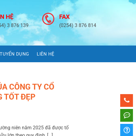
ÊN HỆ
FAX
54) 3 876 139
(0254) 3 876 814
TUYỂN DỤNG
LIÊN HỆ
ỦA CÔNG TY CỔ
 TỐT ĐẸP
thường niên năm 2025 đã được tổ
ữu lớn theo quy định, […]