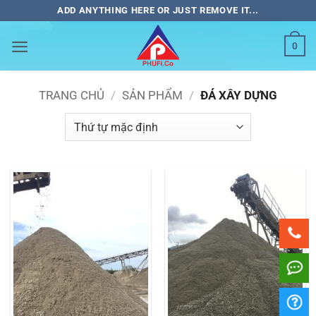
Bỏ
ADD ANYTHING HERE OR JUST REMOVE IT...
qua
nội
0
dung
TRANG CHỦ
/
SẢN PHẨM
/
ĐÁ XÂY DỰNG