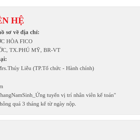
ÊN HỆ
ồ sơ về địa chỉ:
C HÒA FICO

ƯỚC, TX.PHÚ MỸ, BR-VT
ại:
rs.Thúy Liễu (TP.Tổ chức - Hành chính)
om
angNamSinh_Ứng tuyển vị trí nhân viên kế toán"

hông quá 3 tháng kể từ ngày nộp.