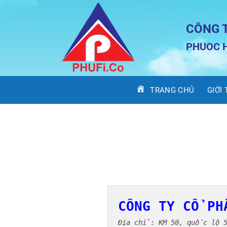
Bỏ
qua
CÔNG 
nội
dung
PHUOC H
TRANG CHỦ
GIỚI
CÔNG TY CỔ PH
Địa chỉ: KM 50, quốc lộ 51