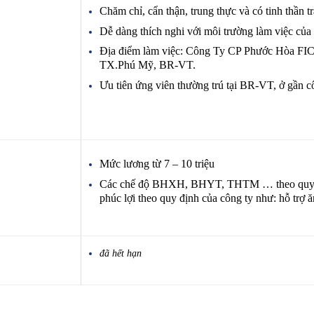
Chăm chỉ, cẩn thận, trung thực và có tinh thần t
Dễ dàng thích nghi với môi trường làm việc của 
Địa điểm làm việc: Công Ty CP Phước Hòa FI
TX.Phú Mỹ, BR-VT.
Ưu tiên ứng viên thường trú tại BR-VT, ở gần cô
Mức lương từ 7 – 10 triệu
Các chế độ BHXH, BHYT, THTM … theo quy đ
phúc lợi theo quy định của công ty như: hỗ trợ ă
đã hết hạn