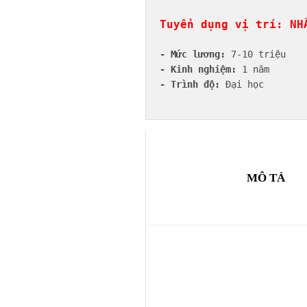
Tuyển dụng vị trí: NH
- Mức lương:
 7-10 triệu   
- Kinh nghiệm:
 1 năm      
- Trình độ:
 Đại học       
MÔ TẢ