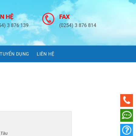
ÊN HỆ
FAX
54) 3 876 139
(0254) 3 876 814
TUYỂN DỤNG
LIÊN HỆ
Tàu
