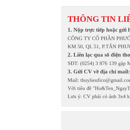
THÔNG TIN LI
1. Nộp trực tiếp hoặc gửi h
CÔNG TY CỔ PHẦN PHƯỚ
KM 50, QL 51, P.TÂN PH
2. Liên lạc qua số điện tho
SĐT: (0254) 3 876 139 gặp M
3. Gửi CV về địa chỉ mail:
Mail: 
thuylieufico@gmail.c
Với tiêu đề "Ho&Ten_NgayTh
Lưu ý: CV phải có ảnh 3x4 k