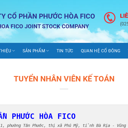
TY CỔ PHẦN PHƯỚC HÒA FICO
LI
(02
OA FICO JOINT STOCK COMPANY
 THIỆU
SẢN PHẨM
TIN TỨC
QUAN HỆ CỔ ĐÔNG
TUYỂN NHÂN VIÊN KẾ TOÁN
ẦN PHƯỚC HÒA FICO
, phường Tân Phước, thị xã Phú Mỹ, tỉnh Bà Rịa - Vũng 