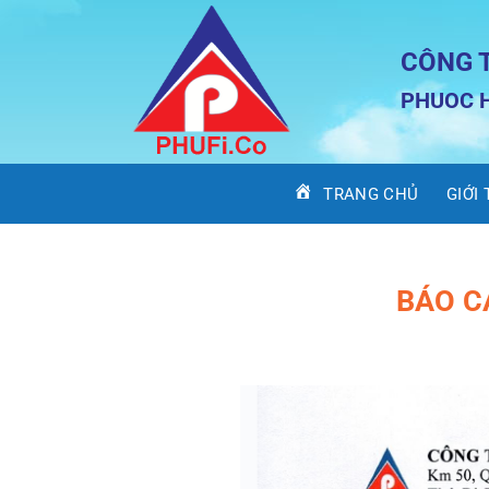
Bỏ
qua
CÔNG 
nội
dung
PHUOC H
TRANG CHỦ
GIỚI
BÁO C