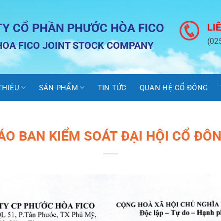
TY CỔ PHẦN PHƯỚC HÒA FICO
LI
(02
OA FICO JOINT STOCK COMPANY
 THIỆU
SẢN PHẨM
TIN TỨC
QUAN HỆ CỔ ĐÔNG
ÁO BAN KIỂM SOÁT ĐẠI HỘI CỔ ĐÔN