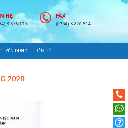
ÊN HỆ
FAX
54) 3 876 139
(0254) 3 876 814
TUYỂN DỤNG
LIÊN HỆ
G 2020