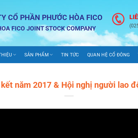
TY CỔ PHẦN PHƯỚC HÒA FICO
LI
(02
OA FICO JOINT STOCK COMPANY
 THIỆU
SẢN PHẨM
TIN TỨC
QUAN HỆ CỔ ĐÔNG
g kết năm 2017 & Hội nghị người lao 