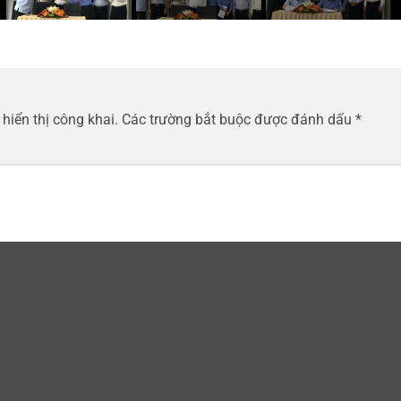
hiển thị công khai.
Các trường bắt buộc được đánh dấu
*
Email
*
Trang w
ang web trong trình duyệt này cho lần bình luận kế tiếp của tôi.