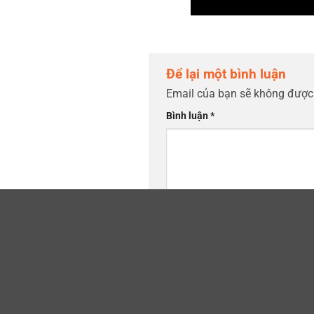
Để lại một bình luận
Email của bạn sẽ không được 
Bình luận
*
Tên
*
Lưu tên của tôi, email, và tr