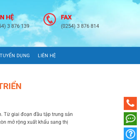
ÊN HỆ
FAX
54) 3 876 139
(0254) 3 876 814
TUYỂN DỤNG
LIÊN HỆ
TRIỂN
 Từ giai đoạn đầu tập trung sản
còn mở rộng xuất khẩu sang thị