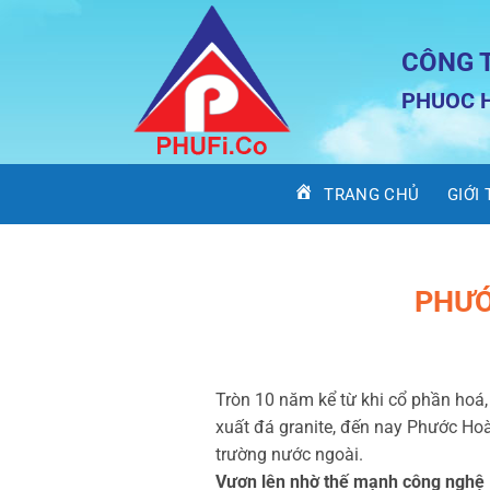
Bỏ
qua
CÔNG 
nội
dung
PHUOC H
TRANG CHỦ
GIỚI
PHƯỚ
Tròn 10 năm kể từ khi cổ phần hoá
xuất đá granite, đến nay Phước Hoà
trường nước ngoài.
Vươn lên nhờ thế mạnh công nghệ