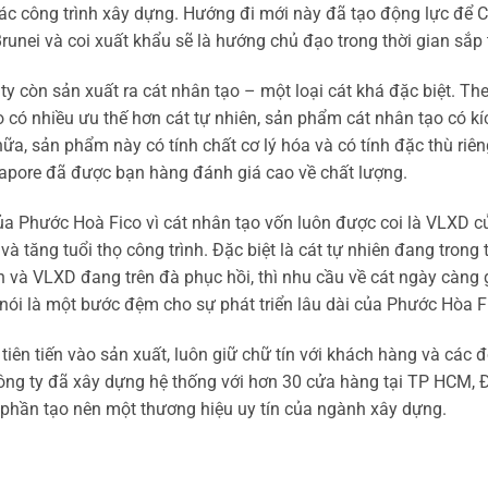
c công trình xây dựng. Hướng đi mới này đã tạo động lực để C
unei và coi xuất khẩu sẽ là hướng chủ đạo trong thời gian sắp t
 ty còn sản xuất ra cát nhân tạo – một loại cát khá đặc biệt. 
 có nhiều ưu thế hơn cát tự nhiên, sản phẩm cát nhân tạo có k
, sản phẩm này có tính chất cơ lý hóa và có tính đặc thù riêng 
gapore đã được bạn hàng đánh giá cao về chất lượng.
ủa Phước Hoà Fico vì cát nhân tạo vốn luôn được coi là VLXD củ
g và tăng tuổi thọ công trình. Đặc biệt là cát tự nhiên đang tron
ản và VLXD đang trên đà phục hồi, thì nhu cầu về cát ngày càng
 nói là một bước đệm cho sự phát triển lâu dài của Phước Hòa F
iên tiến vào sản xuất, luôn giữ chữ tín với khách hàng và các đ
ông ty đã xây dựng hệ thống với hơn 30 cửa hàng tại TP HCM, Đ
 phần tạo nên một thương hiệu uy tín của ngành xây dựng.