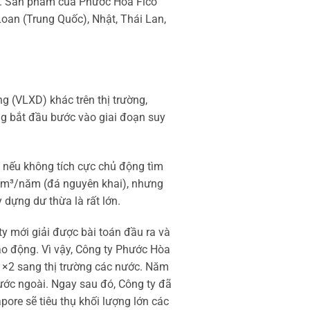
te. Sản phẩm của Phước Hòa Fico
Loan (Trung Quốc), Nhật, Thái Lan,
g (VLXD) khác trên thị trường,
ng bắt đầu bước vào giai đoạn suy
 nếu không tích cực chủ động tìm
ệu m³/năm (đá nguyên khai), nhưng
dựng dư thừa là rất lớn.
y mới giải được bài toán đầu ra và
ao động. Vì vậy, Công ty Phước Hòa
 1×2 sang thị trường các nước. Năm
ước ngoài. Ngay sau đó, Công ty đã
ore sẽ tiêu thụ khối lượng lớn các