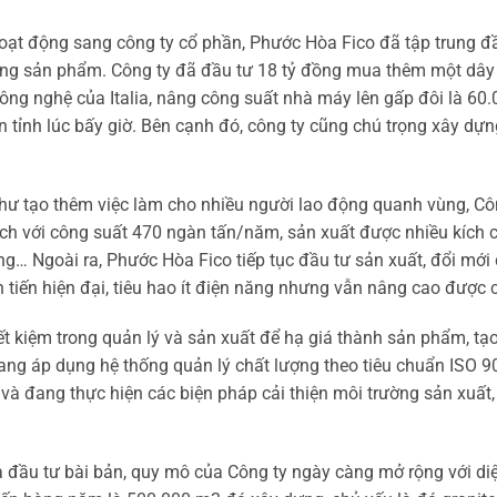
oạt động sang công ty cổ phần, Phước Hòa Fico đã tập trung đ
ợng sản phẩm. Công ty đã đầu tư 18 tỷ đồng mua thêm một dây
công nghệ của Italia, nâng công suất nhà máy lên gấp đôi là 
àn tỉnh lúc bấy giờ. Bên cạnh đó, công ty cũng chú trọng xây d
hư tạo thêm việc làm cho nhiều người lao động quanh vùng, Cô
ch với công suất 470 ngàn tấn/năm, sản xuất được nhiều kích 
g… Ngoài ra, Phước Hòa Fico tiếp tục đầu tư sản xuất, đổi mới
tiên tiến hiện đại, tiêu hao ít điện năng nhưng vẫn nâng cao đượ
ết kiệm trong quản lý và sản xuất để hạ giá thành sản phẩm, tạo
ng áp dụng hệ thống quản lý chất lượng theo tiêu chuẩn ISO 9
và đang thực hiện các biện pháp cải thiện môi trường sản xuất
 đầu tư bài bản, quy mô của Công ty ngày càng mở rộng với diện