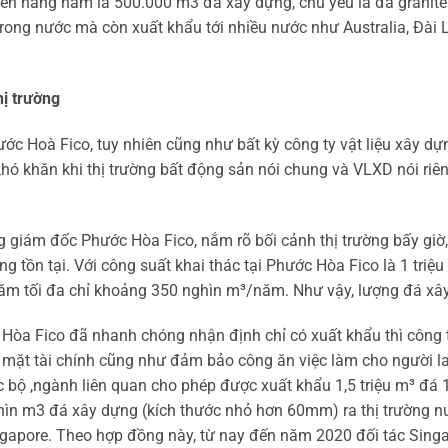
 biến hàng năm là 500.000 m3 đá xây dựng, chủ yếu là đá grani
trong nước mà còn xuất khẩu tới nhiều nước như Australia, Đài 
hị trường
ớc Hoà Fico, tuy nhiên cũng như bất kỳ công ty vật liệu xây dựn
hó khăn khi thị trường bất động sản nói chung và VLXD nói riê
giám đốc Phước Hòa Fico, nắm rõ bối cảnh thị trường bấy giờ,
g tồn tại. Với công suất khai thác tại Phước Hòa Fico là 1 tri
ăm tối đa chỉ khoảng 350 nghìn m³/năm. Như vậy, lượng đá xây 
 Hòa Fico đã nhanh chóng nhận định chỉ có xuất khẩu thì công t
 mặt tài chính cũng như đảm bảo công ăn việc làm cho người l
 bộ ,ngành liên quan cho phép được xuất khẩu 1,5 triệu m³ đá
hìn m3 đá xây dựng (kích thước nhỏ hơn 60mm) ra thị trường n
ingapore. Theo hợp đồng này, từ nay đến năm 2020 đối tác Singap