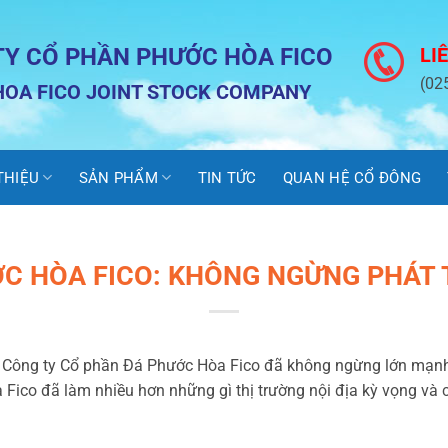
TY CỔ PHẦN PHƯỚC HÒA FICO
LI
(02
OA FICO JOINT STOCK COMPANY
 THIỆU
SẢN PHẨM
TIN TỨC
QUAN HỆ CỔ ĐÔNG
C HÒA FICO: KHÔNG NGỪNG PHÁT 
, Công ty Cổ phần Đá Phước Hòa Fico đã không ngừng lớn mạnh.
 Fico đã làm nhiều hơn những gì thị trường nội địa kỳ vọng và 