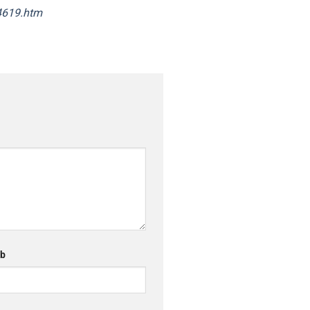
4619.htm
eb