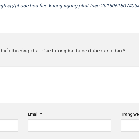
-nghiep/phuoc-hoa-fico-khong-ngung-phat-trien-2015061807403
hiển thị công khai.
Các trường bắt buộc được đánh dấu
*
Email
*
Trang w