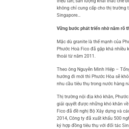
triệu tấn; sản lượng khai thác chế
không chỉ cung cấp cho thị trường 
Singapore…
Vững bước phát triển nhờ nắm rõ t
Mặc dù granite là thế mạnh của Phư
Phước Hoà Fico đã gặp khá nhiều k
thoái từ năm 2011.
Theo ông Nguyễn Minh Hiệp – Tổng 
hướng đi mới thì Phước Hòa sẽ khôn
nhu cầu tiêu thụ trong nước hàng n
Thị trường nội địa khó khăn, Phước
giải quyết được những khó khăn về
Fico đã đề nghị Bộ Xây dựng và các
2014, Công ty đã xuất khẩu 500 ng
ký hợp đồng tiêu thụ với đối tác S