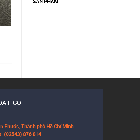
SẢN PHẨM
A FICO
Tân Phước, Thành phố Hồ Chí Minh
x: (02543) 876 814