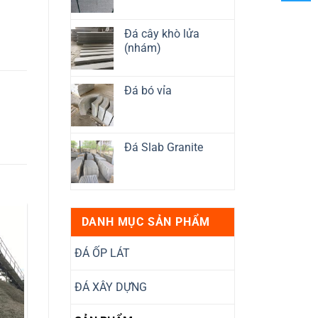
Đá cây khò lửa
(nhám)
Đá bó vỉa
Đá Slab Granite
DANH MỤC SẢN PHẨM
ĐÁ ỐP LÁT
ĐÁ XÂY DỰNG