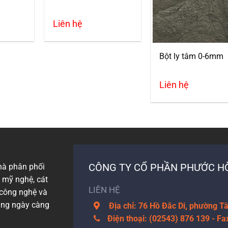
Liên hệ
Bột ly tâm 0-6mm
Liên hệ
CÔNG TY CỔ PHẦN PHƯỚC HÒ
hà phân phối
g mỹ nghệ, cát
LIÊN HỆ
n công nghệ và
àng ngày càng
Địa chỉ: 76 Hồ Đắc Di, phường 
Điện thoại: (02543) 876 139 - Fa