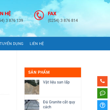
ÊN HỆ
FAX
54) 3 876 139
(0254) 3 876 814
TUYỂN DỤNG
LIÊN HỆ
SẢN PHẨM
Vật liệu san lấp
Đá Granite cắt quy
cách