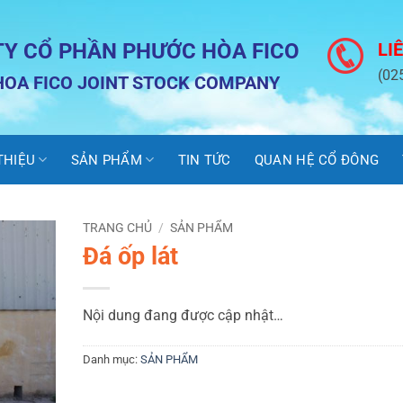
TY CỔ PHẦN PHƯỚC HÒA FICO
LI
(02
OA FICO JOINT STOCK COMPANY
 THIỆU
SẢN PHẨM
TIN TỨC
QUAN HỆ CỔ ĐÔNG
TRANG CHỦ
/
SẢN PHẨM
Đá ốp lát
Nội dung đang được cập nhật…
Danh mục:
SẢN PHẨM