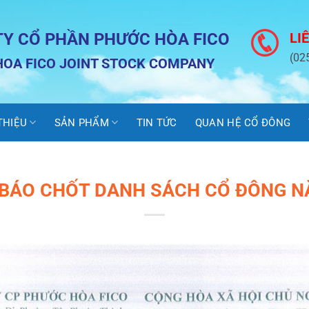
TY CỔ PHẦN PHƯỚC HÒA FICO
LI
(02
OA FICO JOINT STOCK COMPANY
 THIỆU
SẢN PHẨM
TIN TỨC
QUAN HỆ CỔ ĐÔNG
BÁO CHỐT DANH SÁCH CỔ ĐÔNG N