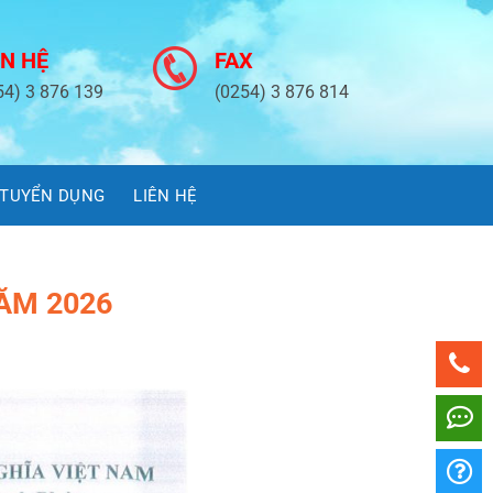
ÊN HỆ
FAX
54) 3 876 139
(0254) 3 876 814
TUYỂN DỤNG
LIÊN HỆ
ĂM 2026