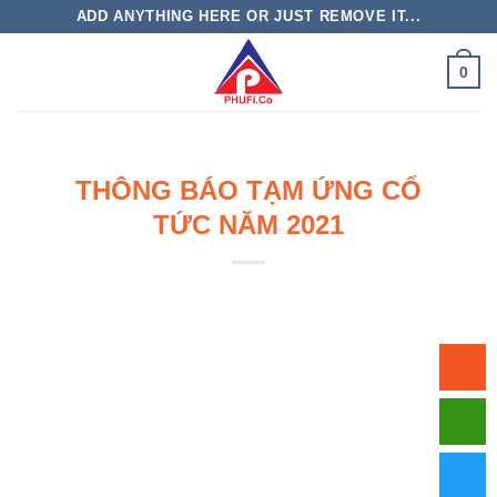
Bỏ
ADD ANYTHING HERE OR JUST REMOVE IT...
qua
nội
0
dung
THÔNG BÁO TẠM ỨNG CỔ
TỨC NĂM 2021